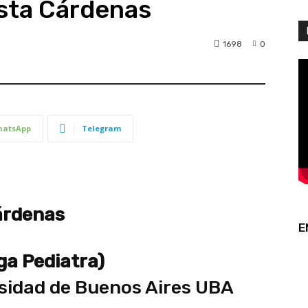
sta Cárdenas
1698
0
atsApp
Telegram
árdenas
E
ga Pediatra)
rsidad de Buenos Aires UBA