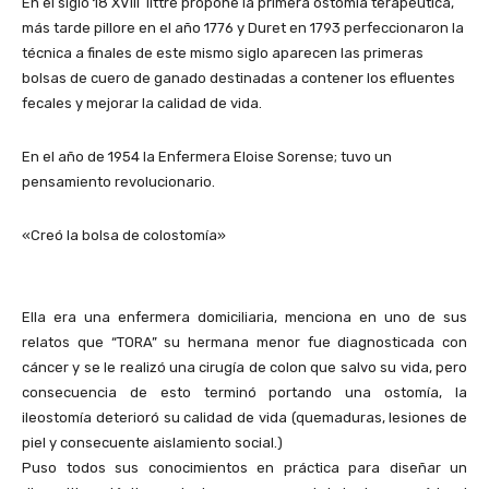
En el siglo 18 XVIII littré propone la primera ostomía terapéutica,
más tarde pillore en el año 1776 y Duret en 1793 perfeccionaron la
técnica a finales de este mismo siglo aparecen las primeras
bolsas de cuero de ganado destinadas a contener los efluentes
fecales y mejorar la calidad de vida.
En el año de 1954 la Enfermera Eloise Sorense; tuvo un
pensamiento revolucionario.
«Creó la bolsa de colostomía»
Ella era una enfermera domiciliaria, menciona en uno de sus
relatos que “TORA” su hermana menor fue diagnosticada con
cáncer y se le realizó una cirugía de colon que salvo su vida, pero
consecuencia de esto terminó portando una ostomía, la
ileostomía deterioró su calidad de vida (quemaduras, lesiones de
piel y consecuente aislamiento social.)
Puso todos sus conocimientos en práctica para diseñar un