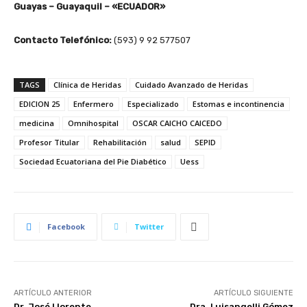
Guayas – Guayaquil – «ECUADOR»
Contacto Telefónico:
(593) 9 92 577507
TAGS
Clínica de Heridas
Cuidado Avanzado de Heridas
EDICION 25
Enfermero
Especializado
Estomas e incontinencia
medicina
Omnihospital
OSCAR CAICHO CAICEDO
Profesor Titular
Rehabilitación
salud
SEPID
Sociedad Ecuatoriana del Pie Diabético
Uess
Facebook
Twitter
ARTÍCULO ANTERIOR
ARTÍCULO SIGUIENTE
Dr. José Llorente
Dra. Luisangelli Gómez