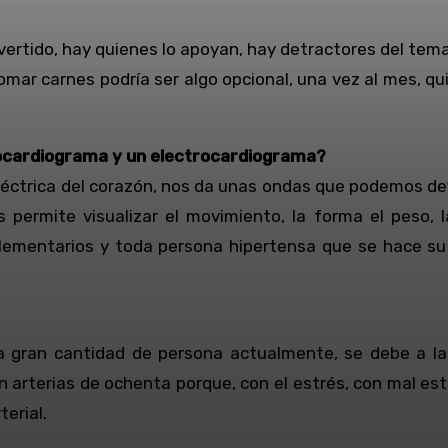
rtido, hay quienes lo apoyan, hay detractores del tema, 
r carnes podría ser algo opcional, una vez al mes, quiz
cocardiograma y un electrocardiograma?
léctrica del corazón, nos da unas ondas que podemos defi
s permite visualizar el movimiento, la forma el peso,
plementarios y toda persona hipertensa que se hace s
gran cantidad de persona actualmente, se debe a la p
arterias de ochenta porque, con el estrés, con mal est
terial.