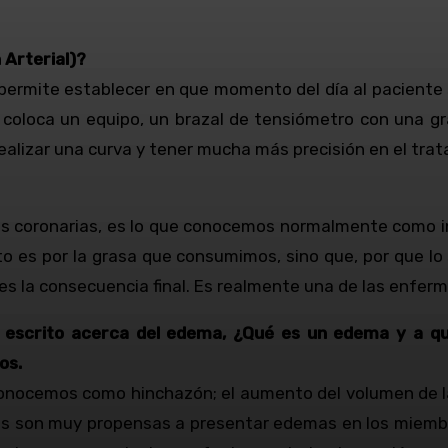
 Arterial)?
 permite establecer en que momento del día al paciente
 coloca un equipo, un brazal de tensiómetro con una g
alizar una curva y tener mucha más precisión en el trata
s coronarias, es lo que conocemos normalmente como in
 es por la grasa que consumimos, sino que, por que lo 
is es la consecuencia final. Es realmente una de las enfe
escrito acerca del edema, ¿Qué es un edema y a qu
os.
conocemos como hinchazón; el aumento del volumen de la
ices son muy propensas a presentar edemas en los miemb