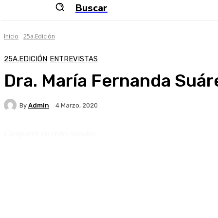
Buscar
Inicio
25a.Edición
25A.EDICIÓN
ENTREVISTAS
Dra. María Fernanda Suár
By
Admin
4 Marzo, 2020
Compartir en redes sociales
Facebook
Twitter
WhatsApp
Telegr