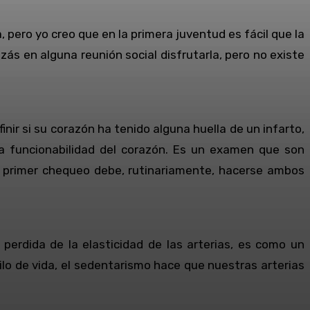
pero yo creo que en la primera juventud es fácil que la
ás en alguna reunión social disfrutarla, pero no existe
nir si su corazón ha tenido alguna huella de un infarto,
 la funcionabilidad del corazón. Es un examen que son
u primer chequeo debe, rutinariamente, hacerse ambos
erdida de la elasticidad de las arterias, es como un
ilo de vida, el sedentarismo hace que nuestras arterias