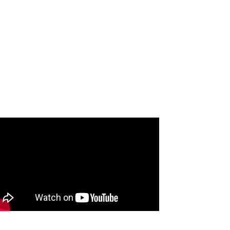
Ecología
Entrevistas
Gastronomía
Historia Exitosa
Ideas
Mascotas
Música
Niños
Salud
Sin categoría
Sucesos
Tecnología
Tendencias y Moda
Tips
Turismo
Variedades