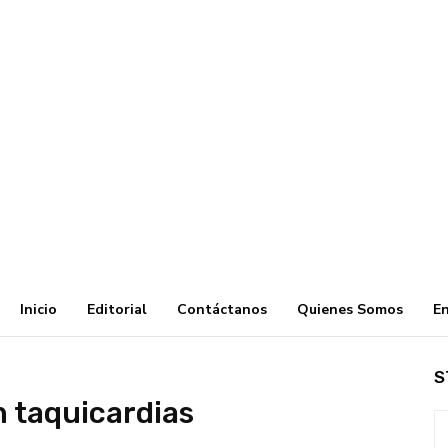
Inicio
Editorial
Contáctanos
Quienes Somos
En
S
n taquicardias