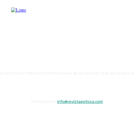
en Entrevistar Médicos y Profesionales de la salud con más de 14 años d
Contáctanos:
info@revistaexitosa.com