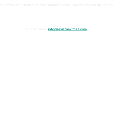
en Entrevistar Médicos y Profesionales de la salud con más de 14 años d
Contáctanos:
info@revistaexitosa.com