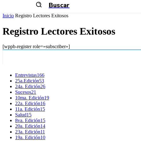
Buscar
Inicio
Registro Lectores Exitosos
Registro Lectores Exitosos
[wppb-register role=»subscriber»]
Entrevistas
166
25a.Edición
53
24a. Edición
26
Sucesos
21
10ma. Edición
19
22a. Edición
16
11a. Edición
15
Salud
15
8va. Edición
15
20a. Edición
14
23a. Edición
11
19a. Edición
10