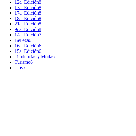
12a. Edición
8
13a. Edición
8
17a. Edición
8
18a. Edición
8
21a. Edición
8
9na. Edición
8
14a. Edición
7
Belleza
6
16a. Edición
6
15a. Edición
6
Tendencias y Moda
6
Turismo
6
Tips
5