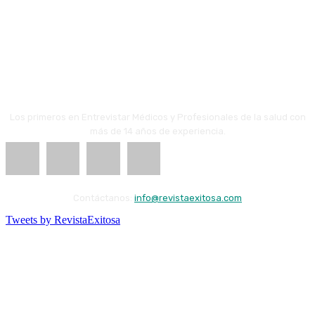
Los primeros en Entrevistar Médicos y Profesionales de la salud con
más de 14 años de experiencia.
Contáctanos:
info@revistaexitosa.com
Tweets by RevistaExitosa