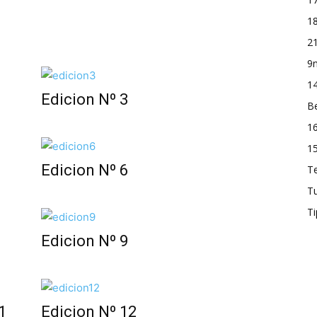
18
21
9n
14
Edicion Nº 3
Be
16
15
Edicion Nº 6
T
T
Ti
Edicion Nº 9
1
Edicion Nº 12