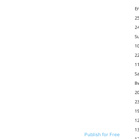
En
25
24
S
10
22
11
Sa
8v
20
23
19
12
13
Publish for Free
17