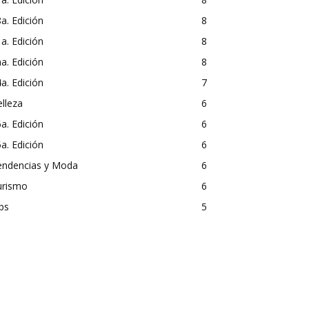
a. Edición
8
a. Edición
8
a. Edición
8
a. Edición
7
lleza
6
a. Edición
6
a. Edición
6
endencias y Moda
6
urismo
6
ps
5